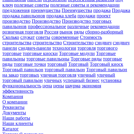
ключ
полезные советы
полезные советы и рекомендации
предложения
преимущества
Преимущества
продажа
Продажа
продажа павильонов
продажа хлеба
продажи
проект
производство
Производство
Производство торговых
павильонов
профессиональное
различные
рекомендации
розничная торговля
Россия
рынок
ряды
сборно-разборный
Сколько
служат
советы
современные
Стоимость
строительства
строительство
Строительство
сэндвич
сэндвич
панели
сэндвич-панели
технологии
торговля
торгового
торговые
торговые киоски
Торговые модули
Торговые
павильоны
торговые павильоны
Торговые ряды
торговые
ряды
торговые точки
торговый
Торговый
Торговый киоск
Торговый павильон
торговый павильон
Торговый павильон
на заказ
торговых
уличная торговля
уличный
уличный
торговый павильон
уличных
успешный бизнес
установка
функциональность
цена
цены
шаурма
экономия
эффективность
Компания
О компании
Реквизиты
Документы
Наши работы
Наши клиенты
Каталог