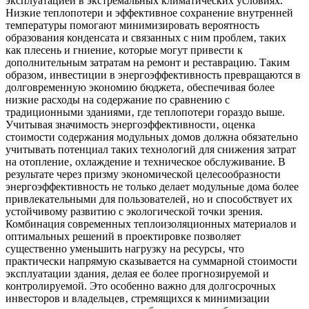
эксплуатацией в экстремальных климатических условиях.
Низкие теплопотери и эффективное сохранение внутренней
температуры помогают минимизировать вероятность
образования конденсата и связанных с ним проблем‚ таких
как плесень и гниение‚ которые могут привести к
дополнительным затратам на ремонт и реставрацию. Таким
образом‚ инвестиции в энергоэффективность превращаются в
долговременную экономию бюджета‚ обеспечивая более
низкие расходы на содержание по сравнению с
традиционными зданиями‚ где теплопотери гораздо выше.
Учитывая значимость энергоэффективности‚ оценка
стоимости содержания модульных домов должна обязательно
учитывать потенциал таких технологий для снижения затрат
на отопление‚ охлаждение и техническое обслуживание. В
результате через призму экономической целесообразности
энергоэффективность не только делает модульные дома более
привлекательными для пользователей‚ но и способствует их
устойчивому развитию с экологической точки зрения.
Комбинация современных теплоизоляционных материалов и
оптимальных решений в проектировке позволяет
существенно уменьшить нагрузку на ресурсы‚ что
практически напрямую сказывается на суммарной стоимости
эксплуатации здания‚ делая ее более прогнозируемой и
контролируемой. Это особенно важно для долгосрочных
инвесторов и владельцев‚ стремящихся к минимизации