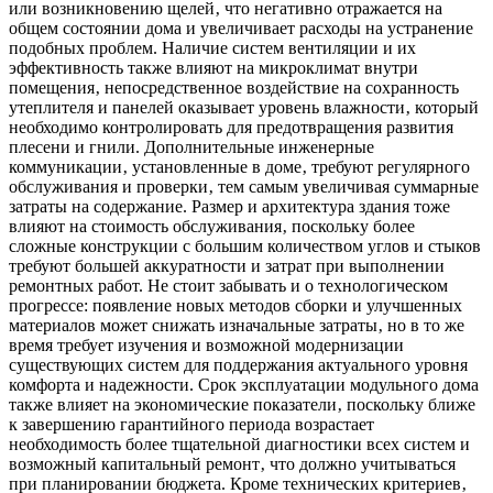
или возникновению щелей‚ что негативно отражается на
общем состоянии дома и увеличивает расходы на устранение
подобных проблем. Наличие систем вентиляции и их
эффективность также влияют на микроклимат внутри
помещения‚ непосредственное воздействие на сохранность
утеплителя и панелей оказывает уровень влажности‚ который
необходимо контролировать для предотвращения развития
плесени и гнили. Дополнительные инженерные
коммуникации‚ установленные в доме‚ требуют регулярного
обслуживания и проверки‚ тем самым увеличивая суммарные
затраты на содержание. Размер и архитектура здания тоже
влияют на стоимость обслуживания‚ поскольку более
сложные конструкции с большим количеством углов и стыков
требуют большей аккуратности и затрат при выполнении
ремонтных работ. Не стоит забывать и о технологическом
прогрессе: появление новых методов сборки и улучшенных
материалов может снижать изначальные затраты‚ но в то же
время требует изучения и возможной модернизации
существующих систем для поддержания актуального уровня
комфорта и надежности. Срок эксплуатации модульного дома
также влияет на экономические показатели‚ поскольку ближе
к завершению гарантийного периода возрастает
необходимость более тщательной диагностики всех систем и
возможный капитальный ремонт‚ что должно учитываться
при планировании бюджета. Кроме технических критериев‚