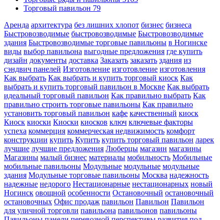
Торговый павильон
79
Аренда
архитектура
без лишних хлопот
бизнес
бизнеса
Быстровозводимые
быстровозводимые
Быстровозводимые
здания
Быстровозводимые торговые павильоны
в Ногинске
виды
выбор павильона
выгодные предложения
где купить
дизайн
документы
доставка
Заказать
заказать
здания
из
сэндвич панелей
Изготовление
изготовление
изготовления
Как выбрать
Как выбрать и купить торговый киоск
Как
выбрать и купить торговый павильон в Москве
Как выбрать
идеальный торговый павильон
Как правильно выбрать
Как
правильно строить торговые павильоны
Как правильно
установить торговый павильон
кафе
качественный
киоск
Киоск
киоски
Киоски
киосков
ключ
ключевые факторы
успеха
коммерция
коммерческая недвижимость
комфорт
конструкции
купить
Купить
купить торговый павильон
ларек
лучшие
лучшие предложения
Люберцы
магазин
магазины
Магазины
малый бизнес
материалы
мобильность
Мобильные
мобильные павильоны
Модульные
модульные
модульные
здания
Модульные торговые павильоны
Москва
надежность
надежные
недорого
Нестационарные
нестационарных
новый
Ногинск
овощной
особенности
Остановочный
остановочный
остановочных
Офис продаж
павильон
Павильон
Павильон
для уличной торговли
павильона
павильонов
павильоны
Павильоны
панели
перевозной
перспективы развития
под