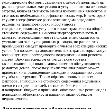
экономические факторы‚ связанные с ценовой политикой на
рынке строительных материалов и услуг‚ влияют на итоговые
затраты‚ включая стоимость замены изношенных элементов и
стоимость необходимых профилактических мер. В некоторых
случаях географическое расположение дома определяет
расходы на транспортировку и доступность
специализированных услуг‚ что также отражается на общей
стоимости содержания. Высокая энергоэффективность и
качество теплоизоляции могут положительно сказаться на
уменьшении эксплуатационных расходов‚ но расчет этих
преимуществ следует проводить с учетом всех специфических
условий и возможных дополнительных затрат‚ которые могут
возникнуть при необходимости модернизации или ремонта
систем. Важным аспектом является также уровень
квалификации персонала‚ занимающегося обслуживанием и
ремонтом домов‚ поскольку некачественная работа может
привести к непредвиденным расходам и сокращению срока
службы конструкции. Таким образом‚ понимание всех
факторов‚ влияющих на стоимость содержания модульных
домов из сендвич панелей‚ позволяет более точно
планировать бюджет и принимать обоснованные решения для
повышения эффективности владения таким объектом
недвижимости.
Анализ затрат на обслуживание и