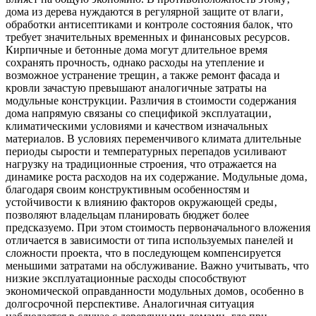
дома из дерева нуждаются в регулярной защите от влаги‚
обработки антисептиками и контроле состояния балок‚ что
требует значительных временных и финансовых ресурсов.
Кирпичные и бетонные дома могут длительное время
сохранять прочность‚ однако расходы на утепление и
возможное устранение трещин‚ а также ремонт фасада и
кровли зачастую превышают аналогичные затраты на
модульные конструкции. Различия в стоимости содержания
дома напрямую связаны со спецификой эксплуатации‚
климатическими условиями и качеством изначальных
материалов. В условиях переменчивого климата длительные
периоды сырости и температурных перепадов усиливают
нагрузку на традиционные строения‚ что отражается на
динамике роста расходов на их содержание. Модульные дома‚
благодаря своим конструктивным особенностям и
устойчивости к влиянию факторов окружающей среды‚
позволяют владельцам планировать бюджет более
предсказуемо. При этом стоимость первоначального вложения
отличается в зависимости от типа используемых панелей и
сложности проекта‚ что в последующем компенсируется
меньшими затратами на обслуживание. Важно учитывать‚ что
низкие эксплуатационные расходы способствуют
экономической оправданности модульных домов‚ особенно в
долгосрочной перспективе. Аналогичная ситуация