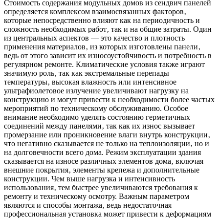
Стоимость содержания модульных домов из сендвич панелей
определяется комплексом взаимосвязанных факторов‚
которые непосредственно влияют как на периодичность и
сложность необходимых работ‚ так и на общие затраты. Один
из центральных аспектов — это качество и плотность
применения материалов‚ из которых изготовлены панели‚
ведь от этого зависит их износоустойчивость и потребность в
регулярном ремонте. Климатические условия также играют
значимую роль‚ так как экстремальные перепады
температуры‚ высокая влажность или интенсивное
ультрафиолетовое излучение увеличивают нагрузку на
конструкцию и могут привести к необходимости более частых
мероприятий по техническому обслуживанию. Особое
внимание необходимо уделять состоянию герметичных
соединений между панелями‚ так как их износ вызывает
промерзание или проникновение влаги внутрь конструкции‚
что негативно сказывается не только на теплоизоляции‚ но и
на долговечности всего дома. Режим эксплуатации здания
сказывается на износе различных элементов дома‚ включая
внешние покрытия‚ элементы крепежа и дополнительные
конструкции. Чем выше нагрузка и интенсивность
использования‚ тем быстрее увеличиваются требования к
ремонту и техническому осмотру. Важным параметром
являются и способы монтажа‚ ведь недостаточная
профессиональная установка может привести к деформациям