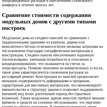
непредвиденных расходов и обеспечению стабильного
комфорта в течение многих лет.
Сравнение стоимости содержания
модульных домов с другими типами
построек
Модульные дома из сендвич панелей по сравнению с
традиционными зданиями из кирпича‚ дерева или
монолитного бетона отличаются более низкими затратами на
обслуживание благодаря специфическим материалам и
конструкции. Сендвич панели обеспечивают надежную
теплоизоляцию‚ уменьшая потребности в отоплении и
кондиционировании‚ что сказывается на счетах за
энергоресурсы. Помимо экономии на коммунальных услугах‚
такие дома характеризуются снижением расходов на
регулярный ремонт. Конструкция из панелей предполагает
меньшую подверженность деформациям и трещинам‚
характерным для массивных материалов‚ что минимизирует
вмешательства в структуру здания и позволяет поддерживать
внешний вид более длительный период без серьезных
вложений. Также модульные здания зачастую требуют меньше
времени и средств на сезонное обслуживание‚ что ощутимо
влияет на общую экономию. В противоположность этому‚