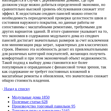
наблюдается в случае с деревянными домами‚ где при
должном уходе можно добиться определенной экономии‚ но
сравнительно высокий уровень обслуживания снижает этот
эффект. К недостаткам сендвич панелей можно отнести
необходимость периодической проверки целостности швов и
состояния наружного покрытия‚ но данные работы не
сопоставимы с маcштабными ремонтами‚ требуемыми для
других вариантов зданий. В итоге сравнение указывает на то‚
что экономия в содержании модульного дома из сендвич
панелей достигает значительных размеров за счет исключения
или минимизации ряда затрат‚ характерных для классических
строек. Именно эта особенность делает их привлекательными
для различных категорий покупателей‚ желающих получить
комфортный и при этом экономичный объект недвижимости.
Такой подход к выбору дома становится все более
популярным и оправданным с финансовой точки зрения‚ так
как содержание не требует постоянных вложений в
масштабные ремонты и обновления‚ что значительно снижает
общую стоимость владения.
Назад к списку
Модульные дома
1850
Полезные статьи
628
Производство торговый павильон
95
Торговые ряды и павильоны
5165