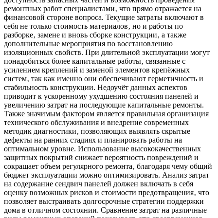
ремонтных работ специалистами‚ что прямо отражается на
финансовой стороне вопроса. Текущие затраты включают в
себя не только стоимость материалов‚ но и работы по
разборке‚ замене и вновь сборке конструкции‚ а также
дополнительные мероприятия по восстановлению
изоляционных свойств. При длительной эксплуатации могут
понадобиться более капитальные работы‚ связанные с
усилением креплений и заменой элементов крепёжных
систем‚ так как именно они обеспечивают герметичность и
стабильность конструкции. Недоучёт данных аспектов
приводит к ускоренному ухудшению состояния панелей и
увеличению затрат на последующие капитальные ремонты.
Также значимым фактором является правильная организация
технического обслуживания и внедрение современных
методик диагностики‚ позволяющих выявлять скрытые
дефекты на ранних стадиях и планировать работы на
оптимальном уровне. Использование высококачественных
защитных покрытий снижает вероятность повреждений и
сокращает объем регулярного ремонта‚ благодаря чему общий
бюджет эксплуатации можно оптимизировать. Анализ затрат
на содержание сендвич панелей должен включать в себя
оценку возможных рисков и стоимости предотвращения‚ что
позволяет выстраивать долгосрочные стратегии поддержки
дома в отличном состоянии. Сравнение затрат на различные