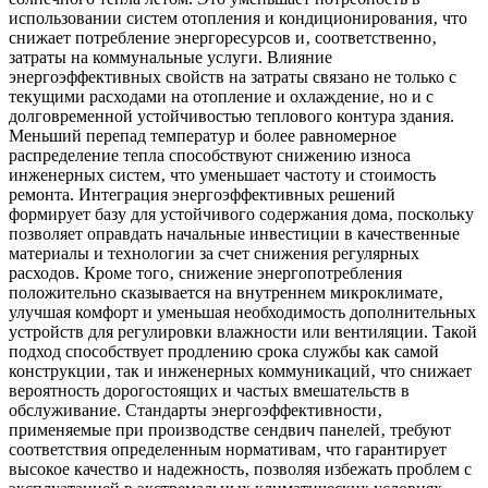
использовании систем отопления и кондиционирования‚ что
снижает потребление энергоресурсов и‚ соответственно‚
затраты на коммунальные услуги. Влияние
энергоэффективных свойств на затраты связано не только с
текущими расходами на отопление и охлаждение‚ но и с
долговременной устойчивостью теплового контура здания.
Меньший перепад температур и более равномерное
распределение тепла способствуют снижению износа
инженерных систем‚ что уменьшает частоту и стоимость
ремонта. Интеграция энергоэффективных решений
формирует базу для устойчивого содержания дома‚ поскольку
позволяет оправдать начальные инвестиции в качественные
материалы и технологии за счет снижения регулярных
расходов. Кроме того‚ снижение энергопотребления
положительно сказывается на внутреннем микроклимате‚
улучшая комфорт и уменьшая необходимость дополнительных
устройств для регулировки влажности или вентиляции. Такой
подход способствует продлению срока службы как самой
конструкции‚ так и инженерных коммуникаций‚ что снижает
вероятность дорогостоящих и частых вмешательств в
обслуживание. Стандарты энергоэффективности‚
применяемые при производстве сендвич панелей‚ требуют
соответствия определенным нормативам‚ что гарантирует
высокое качество и надежность‚ позволяя избежать проблем с