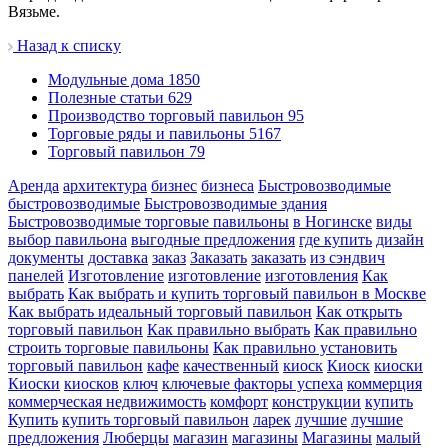
Вязьме.
Назад к списку
Модульные дома
1850
Полезные статьи
629
Производство торговый павильон
95
Торговые ряды и павильоны
5167
Торговый павильон
79
Аренда
архитектура
бизнес
бизнеса
Быстровозводимые
быстровозводимые
Быстровозводимые здания
Быстровозводимые торговые павильоны
в Ногинске
виды
выбор павильона
выгодные предложения
где купить
дизайн
документы
доставка
заказ
Заказать
заказать
из сэндвич
панелей
Изготовление
изготовление
изготовления
Как
выбрать
Как выбрать и купить торговый павильон в Москве
Как выбрать идеальный торговый павильон
Как открыть
торговый павильон
Как правильно выбрать
Как правильно
строить торговые павильоны
Как правильно установить
торговый павильон
кафе
качественный
киоск
Киоск
киоски
Киоски
киосков
ключ
ключевые факторы успеха
коммерция
коммерческая недвижимость
комфорт
конструкции
купить
Купить
купить торговый павильон
ларек
лучшие
лучшие
предложения
Люберцы
магазин
магазины
Магазины
малый