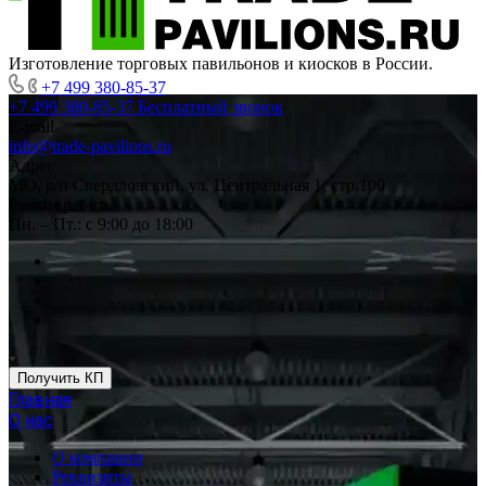
Изготовление торговых павильонов и киосков в России.
+7 499 380-85-37
+7 499 380-85-37
Бесплатный звонок
E-mail
info@trade-pavilions.ru
Адрес
МО, р/п Свердловский, ул. Центральная 1, стр.100
Режим работы
Пн. – Пт.: с 9:00 до 18:00
Получить КП
Главная
О нас
О компании
Реквизиты