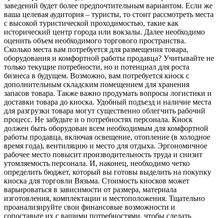
заведений будет более предпочтительным вариантом. Если же
ваша целевая аудитория – туристы, то стоит рассмотреть места
с высокой туристической проходимостью, такие как
исторический центр города или вокзалы. Далее необходимо
оценить объем необходимого торгового пространства.
Сколько места вам потребуется для размещения товара,
оборудования и комфортной работы продавца? Учитывайте не
только текущие потребности, но и потенциал для роста
бизнеса в будущем. Возможно, вам потребуется киоск с
дополнительным складским помещением для хранения
запасов товара. Также важно продумать вопросы логистики и
доставки товара до киоска. Удобный подъезд и наличие места
для разгрузки товара могут существенно облегчить рабочий
процесс. Не забудьте и о потребностях персонала. Киоск
должен быть оборудован всем необходимым для комфортной
работы продавца, включая освещение, отопление (в холодное
время года), вентиляцию и место для отдыха. Эргономичное
рабочее место повысит производительность труда и снизит
утомляемость персонала. И, наконец, необходимо четко
определить бюджет, который вы готовы выделить на покупку
киоска для торговли Вязьма. Стоимость киосков может
варьироваться в зависимости от размера, материала
изготовления, комплектации и местоположения. Тщательно
проанализируйте свои финансовые возможности и
сопоставьте их с вашими потребностями, чтобы сделать