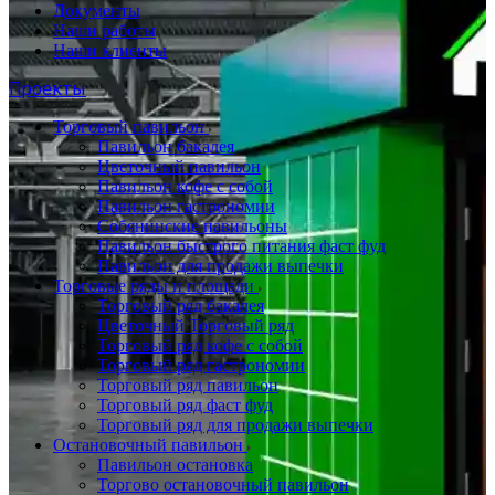
Документы
Наши работы
Наши клиенты
Проекты
Торговый павильон
Павильон бакалея
Цветочный павильон
Павильон кофе с собой
Павильон гастрономии
Собянинские павильоны
Павильон быстрого питания фаст фуд
Павильон для продажи выпечки
Торговые ряды и площади
Торговый ряд бакалея
Цветочный Торговый ряд
Торговый ряд кофе с собой
Торговый ряд гастрономии
Торговый ряд павильон
Торговый ряд фаст фуд
Торговый ряд для продажи выпечки
Остановочный павильон
Павильон остановка
Торгово остановочный павильон