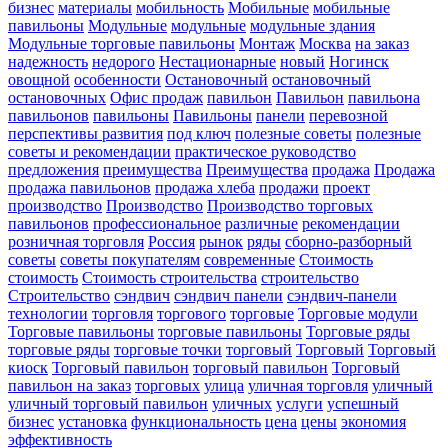
бизнес
материалы
мобильность
Мобильные
мобильные
павильоны
Модульные
модульные
модульные здания
Модульные торговые павильоны
Монтаж
Москва
на заказ
надежность
недорого
Нестационарные
новый
Ногинск
овощной
особенности
Остановочный
остановочный
остановочных
Офис продаж
павильон
Павильон
павильона
павильонов
павильоны
Павильоны
панели
перевозной
перспективы развития
под ключ
полезные советы
полезные
советы и рекомендации
практическое руководство
предложения
преимущества
Преимущества
продажа
Продажа
продажа павильонов
продажа хлеба
продажи
проект
производство
Производство
Производство торговых
павильонов
профессиональное
различные
рекомендации
розничная торговля
Россия
рынок
ряды
сборно-разборный
советы
советы покупателям
современные
Стоимость
стоимость
Стоимость строительства
строительство
Строительство
сэндвич
сэндвич панели
сэндвич-панели
технологии
торговля
торгового
торговые
Торговые модули
Торговые павильоны
торговые павильоны
Торговые ряды
торговые ряды
торговые точки
торговый
Торговый
Торговый
киоск
Торговый павильон
торговый павильон
Торговый
павильон на заказ
торговых
улица
уличная торговля
уличный
уличный торговый павильон
уличных
услуги
успешный
бизнес
установка
функциональность
цена
цены
экономия
эффективность