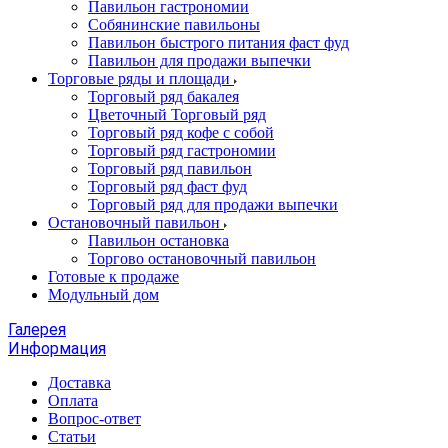
Павильон гастрономии
Собянинские павильоны
Павильон быстрого питания фаст фуд
Павильон для продажи выпечки
Торговые ряды и площади
Торговый ряд бакалея
Цветочный Торговый ряд
Торговый ряд кофе с собой
Торговый ряд гастрономии
Торговый ряд павильон
Торговый ряд фаст фуд
Торговый ряд для продажи выпечки
Остановочный павильон
Павильон остановка
Торгово остановочный павильон
Готовые к продаже
Модульный дом
Галерея
Информация
Доставка
Оплата
Вопрос-ответ
Статьи