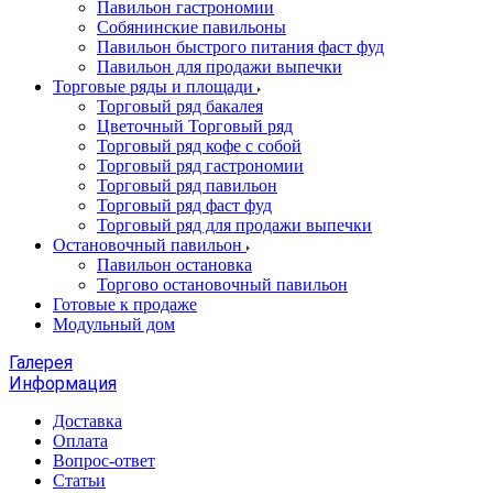
Павильон гастрономии
Собянинские павильоны
Павильон быстрого питания фаст фуд
Павильон для продажи выпечки
Торговые ряды и площади
Торговый ряд бакалея
Цветочный Торговый ряд
Торговый ряд кофе с собой
Торговый ряд гастрономии
Торговый ряд павильон
Торговый ряд фаст фуд
Торговый ряд для продажи выпечки
Остановочный павильон
Павильон остановка
Торгово остановочный павильон
Готовые к продаже
Модульный дом
Галерея
Информация
Доставка
Оплата
Вопрос-ответ
Статьи