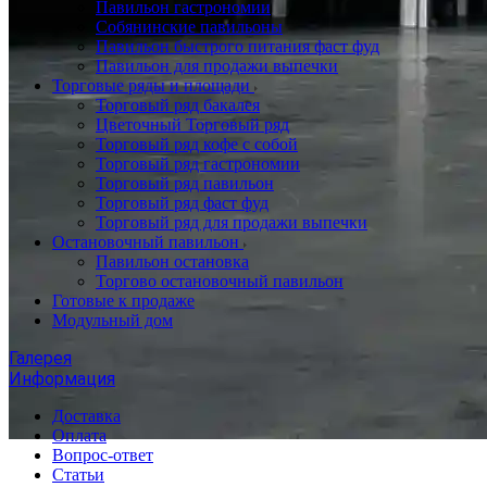
Павильон гастрономии
Собянинские павильоны
Павильон быстрого питания фаст фуд
Павильон для продажи выпечки
Торговые ряды и площади
Торговый ряд бакалея
Цветочный Торговый ряд
Торговый ряд кофе с собой
Торговый ряд гастрономии
Торговый ряд павильон
Торговый ряд фаст фуд
Торговый ряд для продажи выпечки
Остановочный павильон
Павильон остановка
Торгово остановочный павильон
Готовые к продаже
Модульный дом
Галерея
Информация
Доставка
Оплата
Вопрос-ответ
Статьи