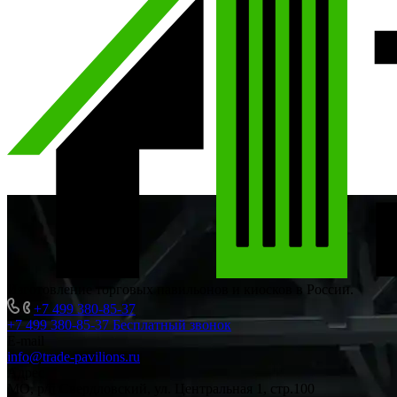
Изготовление торговых павильонов и киосков в России.
+7 499 380-85-37
+7 499 380-85-37
Бесплатный звонок
E-mail
info@trade-pavilions.ru
Адрес
МО, р/п Свердловский, ул. Центральная 1, стр.100