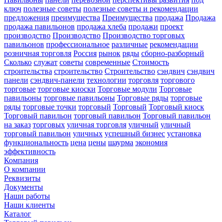
ключ
полезные советы
полезные советы и рекомендации
предложения
преимущества
Преимущества
продажа
Продажа
продажа павильонов
продажа хлеба
продажи
проект
производство
Производство
Производство торговых
павильонов
профессиональное
различные
рекомендации
розничная торговля
Россия
рынок
ряды
сборно-разборный
Сколько
служат
советы
современные
Стоимость
строительства
строительство
Строительство
сэндвич
сэндвич
панели
сэндвич-панели
технологии
торговля
торгового
торговые
торговые киоски
Торговые модули
Торговые
павильоны
торговые павильоны
Торговые ряды
торговые
ряды
торговые точки
торговый
Торговый
Торговый киоск
Торговый павильон
торговый павильон
Торговый павильон
на заказ
торговых
уличная торговля
уличный
уличный
торговый павильон
уличных
успешный бизнес
установка
функциональность
цена
цены
шаурма
экономия
эффективность
Компания
О компании
Реквизиты
Документы
Наши работы
Наши клиенты
Каталог