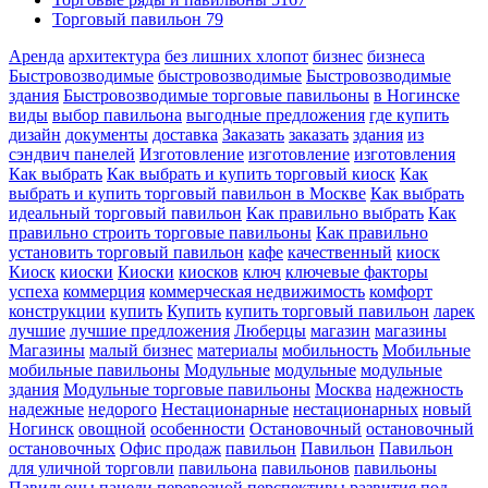
Торговый павильон
79
Аренда
архитектура
без лишних хлопот
бизнес
бизнеса
Быстровозводимые
быстровозводимые
Быстровозводимые
здания
Быстровозводимые торговые павильоны
в Ногинске
виды
выбор павильона
выгодные предложения
где купить
дизайн
документы
доставка
Заказать
заказать
здания
из
сэндвич панелей
Изготовление
изготовление
изготовления
Как выбрать
Как выбрать и купить торговый киоск
Как
выбрать и купить торговый павильон в Москве
Как выбрать
идеальный торговый павильон
Как правильно выбрать
Как
правильно строить торговые павильоны
Как правильно
установить торговый павильон
кафе
качественный
киоск
Киоск
киоски
Киоски
киосков
ключ
ключевые факторы
успеха
коммерция
коммерческая недвижимость
комфорт
конструкции
купить
Купить
купить торговый павильон
ларек
лучшие
лучшие предложения
Люберцы
магазин
магазины
Магазины
малый бизнес
материалы
мобильность
Мобильные
мобильные павильоны
Модульные
модульные
модульные
здания
Модульные торговые павильоны
Москва
надежность
надежные
недорого
Нестационарные
нестационарных
новый
Ногинск
овощной
особенности
Остановочный
остановочный
остановочных
Офис продаж
павильон
Павильон
Павильон
для уличной торговли
павильона
павильонов
павильоны
Павильоны
панели
перевозной
перспективы развития
под